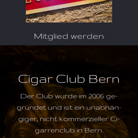
Mit­glied werden
Ci­gar Club Bern
Der Club wur­de im 2006 ge­
grün­det und ist ein un­ab­hän­
gi­ger, nicht kom­mer­zi­el­ler Ci­
gar­ren­club in Bern.