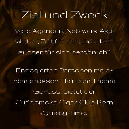
Ziel und Zweck
Vol­le Agen­den, Netz­werk-Ak­ti­
vi­tä­ten, Zeit für al­le und al­les –
aus­ser für sich persönlich?
En­ga­gier­ten Per­so­nen mit ei­
nem gros­sen Flair zum The­ma
Ge­nuss, bie­tet der
Cut’n’smoke Ci­gar Club Bern
«Qua­li­ty Time».