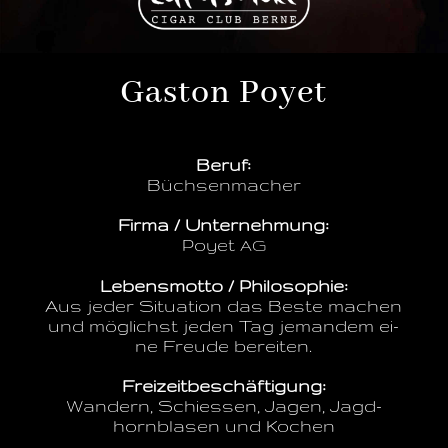
Gas­ton Poyet
Be­ruf:
Büchsenmacher
Fir­ma / Un­ter­neh­mung:
Poy­et
AG
Le­bens­mot­to / Phi­lo­so­phie:
Aus je­der Si­tua­ti­on das Bes­te ma­chen
und mög­lichst je­den Tag je­man­dem ei­
ne Freu­de bereiten.
Frei­zeit­be­schäf­ti­gung:
Wan­dern, Schies­sen, Ja­gen, Jagd­
horn­bla­sen und Kochen